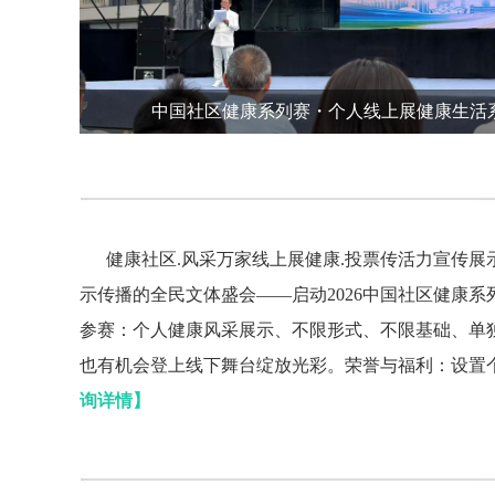
中国社区健康系列赛・个人线上展健康生活
健康社区.风采万家线上展健康.投票传活力宣传
示传播的全民文体盛会——启动2026中国社区健康
参赛：个人健康风采展示、不限形式、不限基础、单
也有机会登上线下舞台绽放光彩。荣誉与福利：设置个
询详情】