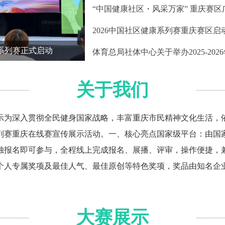
“中国健康社区・风采万家” 重庆赛区广
2026中国社区健康系列赛重庆赛区启
系列赛正式启动
中国社区健康系列赛重庆赛区总决赛今
体育总局社体中心关于举办2025-202
关于我们
展示为深入贯彻全民健身国家战略，丰富重庆市民精神文化生活，
系列赛重庆在线赛宣传展示活动。一、核心亮点国家级平台：由
独报名即可参与，全程线上完成报名、展播、评审，操作便捷，
人专属奖项及最佳人气、最佳原创等特色奖项，奖品由知名企业赞
大赛展示